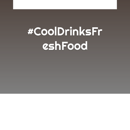
#CoolDrinksFr
eshFood